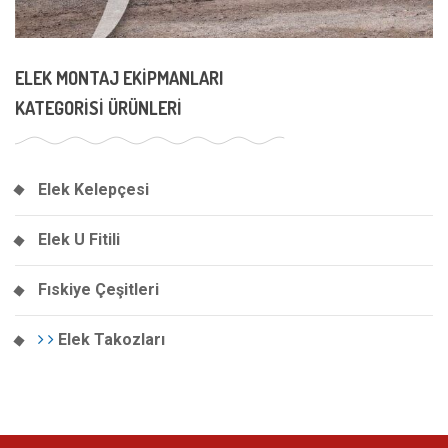
ELEK MONTAJ EKIPMANLARI
KATEGORISI ÜRÜNLERI
Elek Kelepçesi
Elek U Fitili
Fıskiye Çeşitleri
Elek Takozları